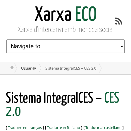
Xarxa
ECO
Xarxa d'intercanvi amb moneda social
Usuari@
Sistema IntegralCES – CES 2.0
Sistema IntegralCES –
CES
2.0
[
Traduire en français
]
[
Tradurre in Italiano
]
[
Traducir al castellano
]