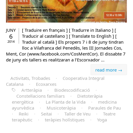
[ Traduire en français ] [ Tradurre in Italiano ] [
JUNY
6
Traducir al castellano ] [ Translate to English ] [
Traduir al català ] Els propers 7 i 8 de juny tindran
2014
lloc a Vilafranca del Penedès, les III Jornades Cos,
Ment, Cor (www.facebook.com/CosMentCor). El dissabte 7
de juny els tallers es realitzaran a l’Escorxador ...
read more →
Activitats, Trobades
·
Cooperativa Integral
Catalana
·
Ecoxarxes
Artteràpia
·
Biodescodificació
·
Constel·lacions familiars
·
Dietoteràpia
energètica
·
La Planta de la Vida
·
medicina
ayurvèdica
·
Musicoteràpia
·
Paraules de Pau
·
Reiki
·
Seitai
·
Taller de Veu
·
Teatre
terapèutic
·
teràpies holístiques
·
Yoga