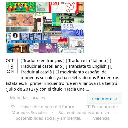
[ Traduire en français ] [ Tradurre in Italiano ] [
OCT.
13
Traducir al castellano ] [ Translate to English ] [
Traduir al català ] El movimiento español de
2014
monedas sociales ya ha celebrado dos Encuentros
Estatales. El primer Encuentro fue en Vilanova i La Geltrú
(julio de 2012) y con el título “Hacia una ...
Monedas sociales
read more →
claves del dinero del futuro
·
III Encuentro de
Monedas Sociales
·
Sostenibilidad económica
·
Sostenibilidad social y ambiental.
·
Valencia