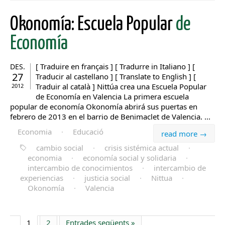
Okonomía: Escuela Popular
de
Economía
[ Traduire en français ] [ Tradurre in Italiano ] [
DES.
27
Traducir al castellano ] [ Translate to English ] [
Traduir al català ] Nittúa crea una Escuela Popular
2012
de Economía en Valencia La primera escuela
popular de economía Okonomía abrirá sus puertas en
febrero de 2013 en el barrio de Benimaclet de Valencia. ...
Economia
·
Educació
read more →
cambio social
·
crisis sistémica actual
·
economia
·
economía social y solidaria
·
intercambio de conocimientos
·
intercambio de
experiencias
·
justicia social
·
Nittua
·
Okonomía
·
Valencia
1
2
Entrades següents »