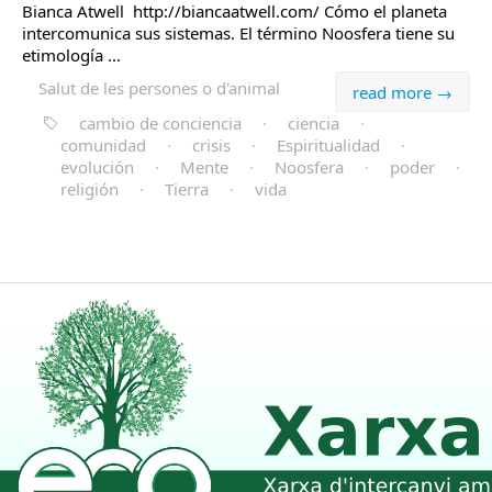
Bianca Atwell http://biancaatwell.com/ Cómo el planeta
intercomunica sus sistemas. El término Noosfera tiene su
etimología ...
Salut de les persones o d'animal
read more →
cambio de conciencia
·
ciencia
·
comunidad
·
crisis
·
Espiritualidad
·
evolución
·
Mente
·
Noosfera
·
poder
·
religión
·
Tierra
·
vida