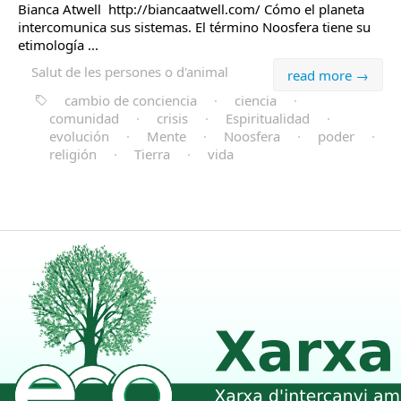
Bianca Atwell http://biancaatwell.com/ Cómo el planeta
intercomunica sus sistemas. El término Noosfera tiene su
etimología ...
Salut de les persones o d'animal
read more →
cambio de conciencia
·
ciencia
·
comunidad
·
crisis
·
Espiritualidad
·
evolución
·
Mente
·
Noosfera
·
poder
·
religión
·
Tierra
·
vida