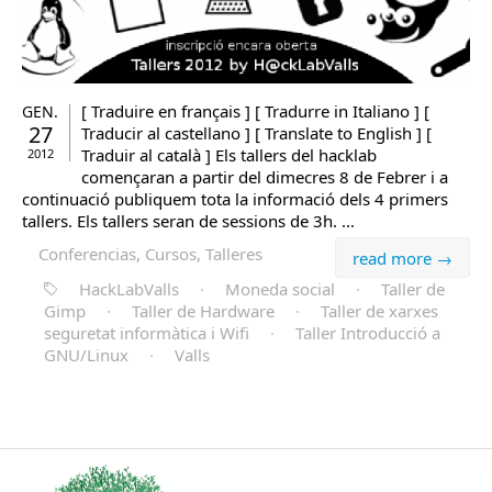
[ Traduire en français ] [ Tradurre in Italiano ] [
GEN.
27
Traducir al castellano ] [ Translate to English ] [
Traduir al català ] Els tallers del hacklab
2012
començaran a partir del dimecres 8 de Febrer i a
continuació publiquem tota la informació dels 4 primers
tallers. Els tallers seran de sessions de 3h. ...
Conferencias, Cursos, Talleres
read more →
HackLabValls
·
Moneda social
·
Taller de
Gimp
·
Taller de Hardware
·
Taller de xarxes
seguretat informàtica i Wifi
·
Taller Introducció a
GNU/Linux
·
Valls