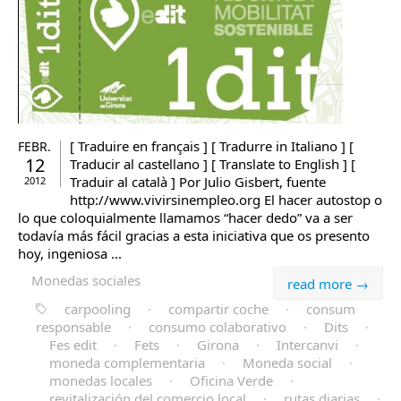
[ Traduire en français ] [ Tradurre in Italiano ] [
FEBR.
12
Traducir al castellano ] [ Translate to English ] [
Traduir al català ] Por Julio Gisbert, fuente
2012
http://www.vivirsinempleo.org El hacer autostop o
lo que coloquialmente llamamos “hacer dedo” va a ser
todavía más fácil gracias a esta iniciativa que os presento
hoy, ingeniosa ...
Monedas sociales
read more →
carpooling
·
compartir coche
·
consum
responsable
·
consumo colaborativo
·
Dits
·
Fes edit
·
Fets
·
Girona
·
Intercanvi
·
moneda complementaria
·
Moneda social
·
monedas locales
·
Oficina Verde
·
revitalización del comercio local
·
rutas diarias
·