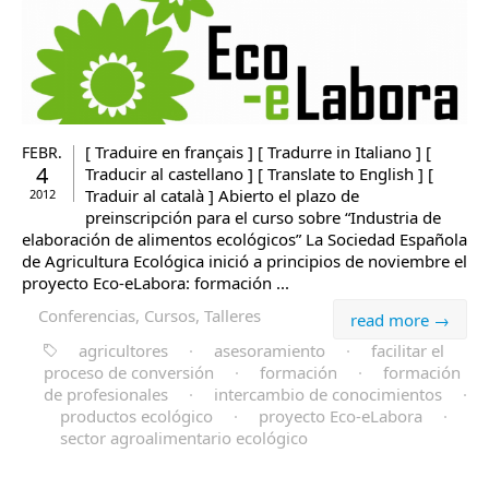
[ Traduire en français ] [ Tradurre in Italiano ] [
FEBR.
4
Traducir al castellano ] [ Translate to English ] [
Traduir al català ] Abierto el plazo de
2012
preinscripción para el curso sobre “Industria de
elaboración de alimentos ecológicos” La Sociedad Española
de Agricultura Ecológica inició a principios de noviembre el
proyecto Eco-eLabora: formación ...
Conferencias, Cursos, Talleres
read more →
agricultores
·
asesoramiento
·
facilitar el
proceso de conversión
·
formación
·
formación
de profesionales
·
intercambio de conocimientos
·
productos ecológico
·
proyecto Eco-eLabora
·
sector agroalimentario ecológico