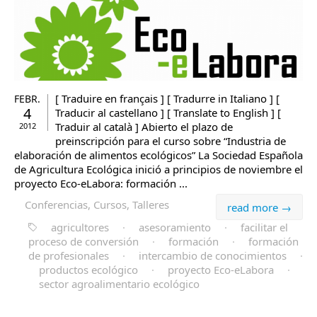
[ Traduire en français ] [ Tradurre in Italiano ] [
FEBR.
4
Traducir al castellano ] [ Translate to English ] [
Traduir al català ] Abierto el plazo de
2012
preinscripción para el curso sobre “Industria de
elaboración de alimentos ecológicos” La Sociedad Española
de Agricultura Ecológica inició a principios de noviembre el
proyecto Eco-eLabora: formación ...
Conferencias, Cursos, Talleres
read more →
agricultores
·
asesoramiento
·
facilitar el
proceso de conversión
·
formación
·
formación
de profesionales
·
intercambio de conocimientos
·
productos ecológico
·
proyecto Eco-eLabora
·
sector agroalimentario ecológico