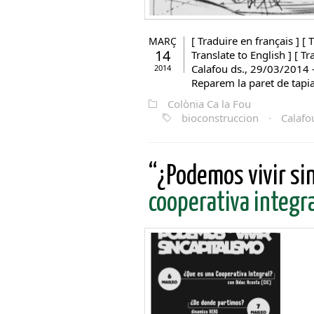
[ Traduire en français ] [ T
MARÇ
14
Translate to English ] [ Tr
Calafou ds., 29/03/2014 
2014
Reparem la paret de tapial
Colònia Ca la Fou
bioconstruccion
·
Calafo
“¿Podemos vivir si
cooperativa integr