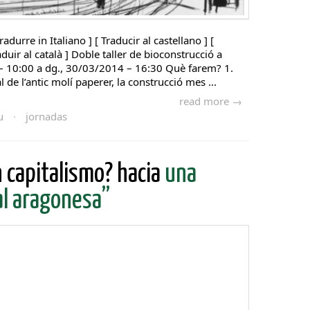
radurre in Italiano ] [ Traducir al castellano ] [
aduir al català ] Doble taller de bioconstrucció a
– 10:00 a dg., 30/03/2014 – 16:30 Què farem? 1.
 de l’antic molí paperer, la construcció mes ...
read more →
u
·
jornadas
n capitalismo? hacia
una
al aragonesa”