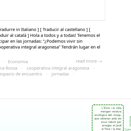
radurre in Italiano ] [ Traducir al castellano ] [
raduir al català ] Hola a todos y a todas! Tenemos el
icipar en las jornadas: “¿Podemos vivir sin
operativa integral aragonesa” Tendrán lugar en el
read more →
·
Economia
era Rossa
·
cooperativa integral aragonesa
·
espacio de encuentro
·
jornadas
·