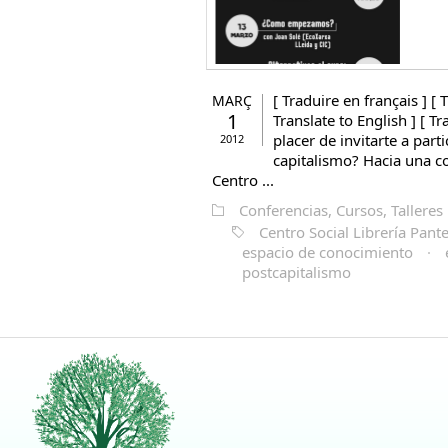
[ Traduire en français ] [ T
MARÇ
1
Translate to English ] [ T
placer de invitarte a part
2012
capitalismo? Hacia una co
Centro ...
Conferencias, Cursos, Talleres
Centro Social Librería Pant
espacio de conocimiento
·
postcapitalismo