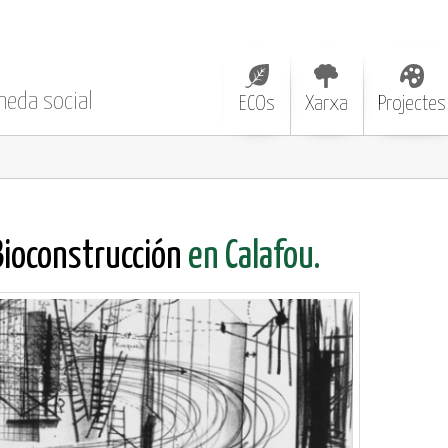
neda social
ECOs
Xarxa
Projectes
Bioconstrucción
en Calafou.