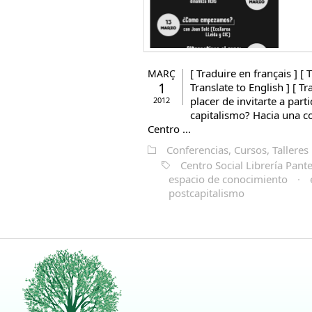
[ Traduire en français ] [ T
MARÇ
1
Translate to English ] [ T
placer de invitarte a part
2012
capitalismo? Hacia una co
Centro ...
Conferencias, Cursos, Talleres
Centro Social Librería Pant
espacio de conocimiento
·
postcapitalismo