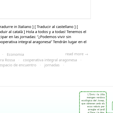
radurre in Italiano ] [ Traducir al castellano ] [
raduir al català ] Hola a todos y a todas! Tenemos el
icipar en las jornadas: “¿Podemos vivir sin
operativa integral aragonesa” Tendrán lugar en el
read more →
·
Economia
era Rossa
·
cooperativa integral aragonesa
·
espacio de encuentro
·
jornadas
·