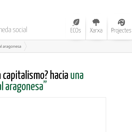
neda social
ECOs
Xarxa
Projectes
al aragonesa
n capitalismo? hacia
una
al aragonesa”