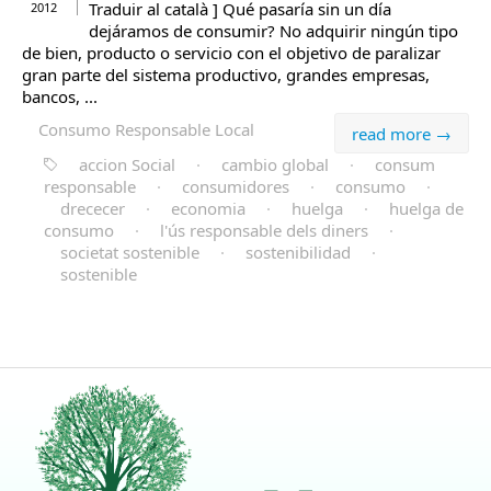
Traduir al català ] Qué pasaría sin un día
2012
dejáramos de consumir? No adquirir ningún tipo
de bien, producto o servicio con el objetivo de paralizar
gran parte del sistema productivo, grandes empresas,
bancos, ...
Consumo Responsable Local
read more →
accion Social
·
cambio global
·
consum
responsable
·
consumidores
·
consumo
·
drececer
·
economia
·
huelga
·
huelga de
consumo
·
l'ús responsable dels diners
·
societat sostenible
·
sostenibilidad
·
sostenible