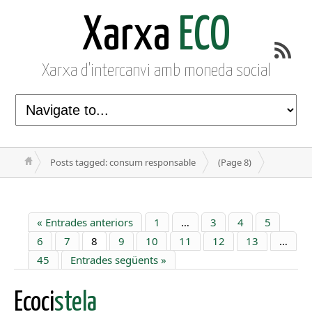
Xarxa
ECO
Xarxa d'intercanvi amb moneda social
Posts tagged: consum responsable
(Page 8)
« Entrades anteriors
1
…
3
4
5
6
7
8
9
10
11
12
13
…
45
Entrades següents »
Ecoci
stela