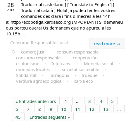
28
Traducir al castellano ] [ Translate to English ] [
Traduir al català ] Hola! Ja podeu fer les vostres
2013
comandes des d’ara i fins dimecres a les 14h
a: http://ecobotiga.xarxaeco.org IMPORTANT! Si demaneu
ous porteu ouera! Us demanem que no apureu a les
19.15h ...
Consumo Responsable Local
read more →
comerç just
·
consum responsable
·
consumo responsable
·
cooperación
·
ecologisme
·
Intercanvi
·
Moneda social
·
monedas locales
·
societat sostenible
·
Solidaritat
·
Tarragona
·
trueque
·
verdura agroecologica
·
xarxa eco
« Entrades anteriors
1
…
3
4
5
6
7
8
9
10
11
12
13
…
45
Entrades següents »