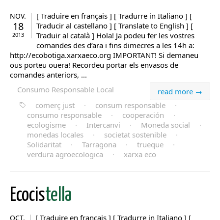
[ Traduire en français ] [ Tradurre in Italiano ] [
NOV.
18
Traducir al castellano ] [ Translate to English ] [
Traduir al català ] Hola! Ja podeu fer les vostres
2013
comandes des d’ara i fins dimecres a les 14h a:
http://ecobotiga.xarxaeco.org IMPORTANT! Si demaneu
ous porteu ouera! Recordeu portar els envasos de
comandes anteriors, ...
Consumo Responsable Local
read more →
comerç just
·
consum responsable
·
consumo responsable
·
cooperación
·
ecologisme
·
Intercanvi
·
Moneda social
·
monedas locales
·
societat sostenible
·
Solidaritat
·
Tarragona
·
trueque
·
verdura agroecologica
·
xarxa eco
Ecocis
tella
[ Traduire en français ] [ Tradurre in Italiano ] [
OCT.