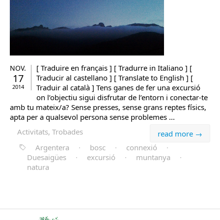
[ Traduire en français ] [ Tradurre in Italiano ] [
NOV.
17
Traducir al castellano ] [ Translate to English ] [
Traduir al català ] Tens ganes de fer una excursió
2014
on l’objectiu sigui disfrutar de l’entorn i conectar-te
amb tu mateix/a? Sense presses, sense grans reptes físics,
apta per a qualsevol persona sense problemes ...
Activitats, Trobades
read more →
Argentera
·
bosc
·
connexió
·
Duesaigües
·
excursió
·
muntanya
·
natura