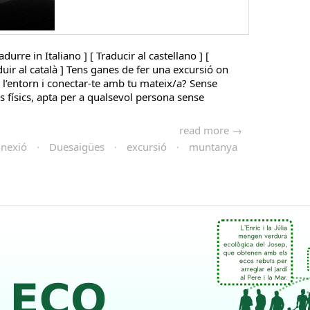
adurre in Italiano ] [ Traducir al castellano ] [
aduir al català ] Tens ganes de fer una excursió on
de l’entorn i conectar-te amb tu mateix/a? Sense
s físics, apta per a qualsevol persona sense
read more →
nexió
·
Duesaigües
·
excursió
·
muntanya