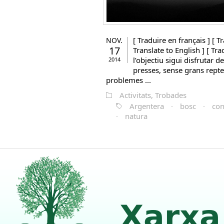
[ Traduire en français ] [ Tr
NOV.
17
Translate to English ] [ Tr
l’objectiu sigui disfrutar 
2014
presses, sense grans repte
problemes ...
Activitats, Trobades
Argentera
·
bosc
·
con
·
natura