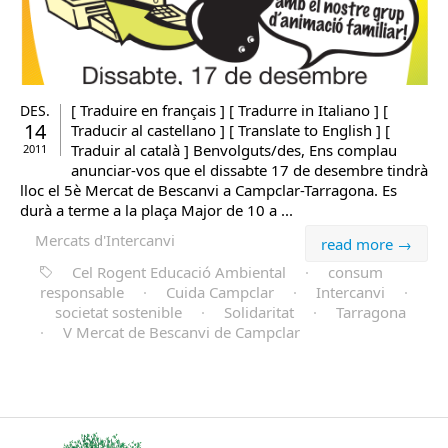
[ Traduire en français ] [ Tradurre in Italiano ] [
DES.
14
Traducir al castellano ] [ Translate to English ] [
Traduir al català ] Benvolguts/des, Ens complau
2011
anunciar-vos que el dissabte 17 de desembre tindrà
lloc el 5è Mercat de Bescanvi a Campclar-Tarragona. Es
durà a terme a la plaça Major de 10 a ...
Mercats d'Intercanvi
read more →
Cel Rogent Educació Ambiental
·
consum
responsable
·
Cuida Campclar
·
Intercanvi
·
societat sostenible
·
Solidaritat
·
Tarragona
·
V Mercat de Bescanvi de Campclar