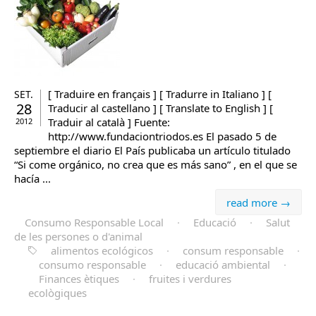
[ Traduire en français ] [ Tradurre in Italiano ] [
SET.
28
Traducir al castellano ] [ Translate to English ] [
Traduir al català ] Fuente:
2012
http://www.fundaciontriodos.es El pasado 5 de
septiembre el diario El País publicaba un artículo titulado
“Si come orgánico, no crea que es más sano” , en el que se
hacía ...
read more →
Consumo Responsable Local
·
Educació
·
Salut
de les persones o d'animal
alimentos ecológicos
·
consum responsable
·
consumo responsable
·
educació ambiental
·
Finances ètiques
·
fruites i verdures
ecològiques