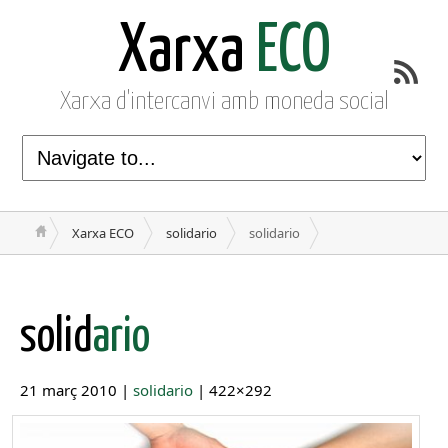
Xarxa
ECO
Xarxa d'intercanvi amb moneda social
Xarxa ECO
solidario
solidario
solid
ario
21 març 2010 |
solidario
| 422×292