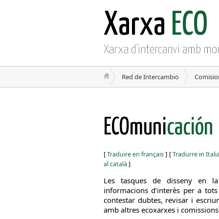
Xarxa
ECO
Xarxa d'intercanvi amb mo
Red de Intercambio
Comisio
ECOmuni
cación
[
Traduire en français
]
[
Tradurre in Ital
al català
]
Les tasques de disseny en la 
informacions d’interès per a tots
contestar dubtes, revisar i escr
amb altres ecoxarxes i comissions