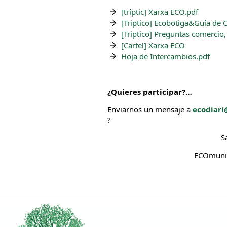
[tríptic] Xarxa ECO.pdf
[Triptico] Ecobotiga&Guía de
[Triptico] Preguntas comercio
[Cartel] Xarxa ECO
Hoja de Intercambios.pdf
¿Quieres participar?…
Enviarnos un mensaje a
ecodiari
?
S
ECOmunic