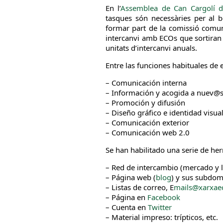
En l’
Assemblea de Can Cargolí 
tasques són necessàries per al 
formar part de la comissió comun
intercanvi amb ECOs que sortiran
unitats d’intercanvi anuals.
Entre las funciones habituales de 
– Comunicación interna
– Información y acogida a nuev@
– Promoción y difusión
– Diseño gráfico e identidad visua
– Comunicación exterior
– Comunicación web 2.0
Se han habilitado una serie de he
– Red de intercambio (mercado y li
– Página web (
blog
) y sus subdom
– Listas de correo, E
mails@xarxae
– Página en
Facebook
– Cuenta en
Twitter
– Material impreso: trípticos, etc.