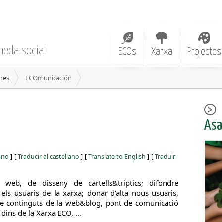
neda social
ECOs
Xarxa
Projectes
nes
ECOmunicación
Asa
iano
]
[
Traducir al castellano
]
[
Translate to English
]
[
Traduir
web, de disseny de cartells&triptics; difondre
 els usuaris de la xarxa; donar d’alta nous usuaris,
iure continguts de la web&blog, pont de comunicació
 dins de la Xarxa ECO, …