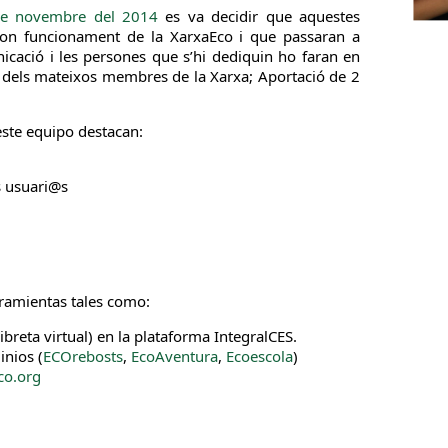
de novembre del 2014
es va decidir que aquestes
bon funcionament de la XarxaEco i que passaran a
icació i les persones que s’hi dediquin ho faran en
 dels mateixos membres de la Xarxa; Aportació de 2
este equipo destacan:
s usuari@s
l
rramientas tales como:
breta virtual) en la plataforma IntegralCES.
inios (
ECOrebosts
,
EcoAventura
,
Ecoescola
)
co.org