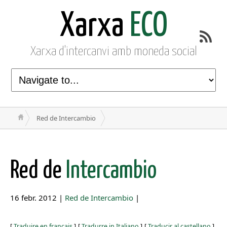
Xarxa
ECO
Xarxa d'intercanvi amb moneda social
Red de Intercambio
Red de
Intercambio
16 febr. 2012 |
Red de Intercambio
|
[
Traduire en français
]
[
Tradurre in Italiano
]
[
Traducir al castellano
]