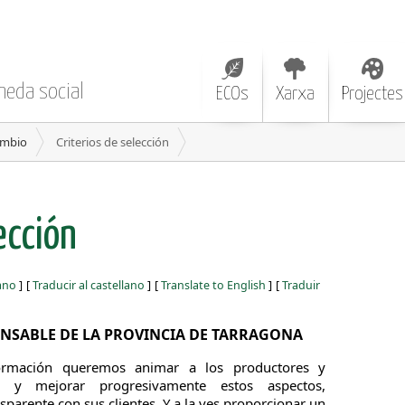
neda social
ECOs
Xarxa
Projectes
ambio
Criterios de selección
ección
iano
]
[
Traducir al castellano
]
[
Translate to English
]
[
Traduir
NSABLE DE LA PROVINCIA DE TARRAGONA
formación queremos animar a los productores y
 y mejorar progresivamente estos aspectos,
parente con sus clientes. Y a la ves proporcionar un