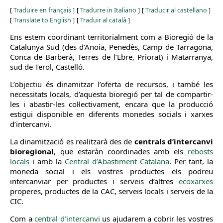
[
Traduire en français
]
[
Tradurre in Italiano
]
[
Traducir al castellano
]
[
Translate to English
]
[
Traduir al català
]
Ens estem coordinant territorialment com a Bioregió de la
Catalunya Sud (des d’Anoia, Penedès, Camp de Tarragona,
Conca de Barberà, Terres de l’Ebre, Priorat) i Matarranya,
sud de Terol, Castelló.
L’objectiu és dinamitzar l’oferta de recursos, i també les
necessitats locals, d’aquesta bioregió per tal de compartir-
les i abastir-les col·lectivament, encara que la producció
estigui disponible en diferents monedes socials i xarxes
d’intercanvi.
La dinamització es realitzarà des de
centrals d’intercanvi
bioregional
, que estaràn coordinades amb els
rebosts
locals
i amb la
Central d’Abastiment Catalana
. Per tant, la
moneda social i els vostres productes els podreu
intercanviar per productes i serveis d’altres
ecoxarxes
properes, productes de la CAC, serveis locals i serveis de la
CIC.
Com a
central d’intercanvi
us ajudarem a cobrir les vostres