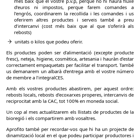
més baix que el vostre p.v.p, perque no hi haurà fluxe
d’euros ni impostos, perque farem comandes a
l’engrós, coordinarem la recollida i les comandes i us
oferirem altres productes i serveis també a preu
d’intercanvi (cost més baix que al que s’oferirà als
rebosts)
unitats o kilos que podeu oferir.
Els productes poden ser d’alimentació (excepte producte
fresc), neteja, higiene, cosmètica, artesania i hauràn d’estar
correctament empaquetats per facilitar el transport. També
us demanarem un albarà d’entrega amb el vostre número
de membre a l’integralCES.
Amb els vostres productes abastirem, per aquest ordre:
rebosts locals, rebosts d’ecoxarxes properes, intercanvis de
reciprocitat amb la CAC, tot 100% en moneda social.
Un cop al mes actualitzarem els llistats de productes de la
bioregió i els compartirem amb vosaltres.
Aprofito també per recordar-vos que hi ha un projecte de
dinamització local en el que podeu participar productores i