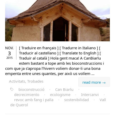
[ Traduire en français ] [ Tradurre in Italiano ] [
NOV.
3
Traducir al castellano ] [ Translate to English ] [
Traduir al català ] Hola gent maca! A CanBiarlu
2015
estem bastant a tope amb les bioconstruccions i
com que ja s’apropa l’hivern voliem donar-li una bona
empenta entre unes quantes, per això us volíem ...
Activitats, Trobades
read more →
bioconstrucció
·
Can Biarlu
·
decrecimiento
·
ecologisme
·
Intercanvi
·
revoc amb fang i palla
·
sostenibilidad
·
Vall
de Querol