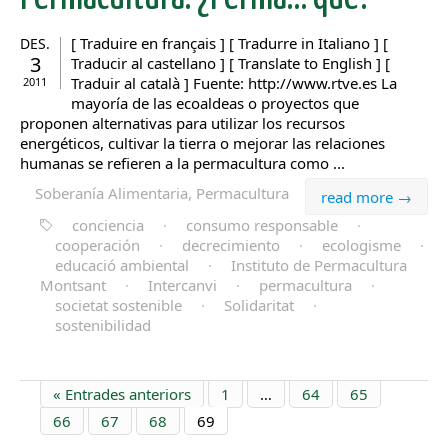
[ Traduire en français ] [ Tradurre in Italiano ] [
DES.
3
Traducir al castellano ] [ Translate to English ] [
Traduir al català ] Fuente: http://www.rtve.es La
2011
mayoría de las ecoaldeas o proyectos que
proponen alternativas para utilizar los recursos
energéticos, cultivar la tierra o mejorar las relaciones
humanas se refieren a la permacultura como ...
Soberanía Alimentaria, Permacultura
read more →
conciencia
·
consumo responsable
·
cooperación
·
decrecimiento
·
ecologisme
·
educació ambiental
·
Instituto de Permacultura
Montsant
·
Intercanvi
·
permacultura
·
societat sostenible
·
Solidaritat
·
sostenibilidad
« Entrades anteriors
1
…
64
65
66
67
68
69