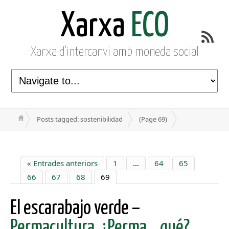
Xarxa
ECO
Xarxa d'intercanvi amb moneda social
Posts tagged: sostenibilidad
(Page 69)
« Entrades anteriors
1
…
64
65
66
67
68
69
El escarabajo verde –
Permacultura. ¿Perma… qué?