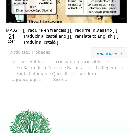
[ Traduire en français ] [ Tradurre in Italiano ] [
MAIG
21
Traducir al castellano ] [ Translate to English ] [
Traduir al català ]
2014
Activitats, Trobades
read more →
Assemblea
·
consumo responsable
·
EcoXarxa de la Conca de Barberà
·
La Repera
·
Santa Coloma de Queralt
·
verdura
agroecologica
·
Xicòria