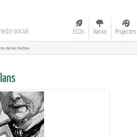
neda social
ECOs
Xarxa
Projectes
res de les herbes
lans