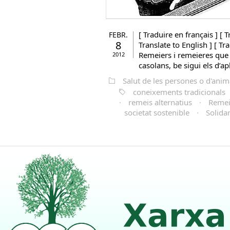
[ Traduire en français ] [ T
FEBR.
8
Translate to English ] [ Tr
Remeiers i remeieres que 
2012
casolans, be sigui els d’apl
Salut de les persones o d'anim
coneixements tradicionals
·
remeis alternatius
·
Remei
societat sostenible
·
Solidar