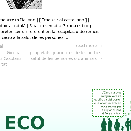
radurre in Italiano ] [ Traducir al castellano ] [
aduir al català ] S’ha presentat a Girona el blog
pretén ser un referent en la recopilació de remeis
icació a la salut de les persones ...
read more →
al
·
Girona
·
propietats guaridores de les herbes
s Casolans
·
salut de les persones o d'animals
·
itat