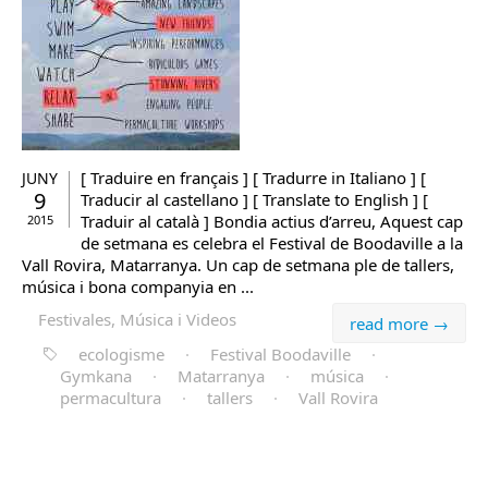
[ Traduire en français ] [ Tradurre in Italiano ] [
JUNY
9
Traducir al castellano ] [ Translate to English ] [
Traduir al català ] Bondia actius d’arreu, Aquest cap
2015
de setmana es celebra el Festival de Boodaville a la
Vall Rovira, Matarranya. Un cap de setmana ple de tallers,
música i bona companyia en ...
Festivales, Música i Videos
read more →
ecologisme
·
Festival Boodaville
·
Gymkana
·
Matarranya
·
música
·
permacultura
·
tallers
·
Vall Rovira