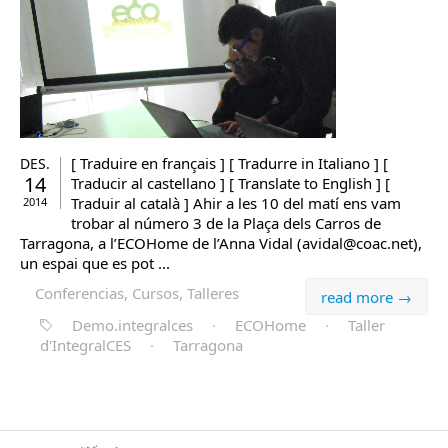
[ Traduire en français ] [ Tradurre in Italiano ] [
DES.
14
Traducir al castellano ] [ Translate to English ] [
Traduir al català ] Ahir a les 10 del matí ens vam
2014
trobar al número 3 de la Plaça dels Carros de
Tarragona, a l’ECOHome de l’Anna Vidal (avidal@coac.net),
un espai que es pot ...
Conferencias, Cursos, Talleres
read more →
Demo.integralces
·
ECOHome
·
Taller
d'IntegralCES
·
Tarragona