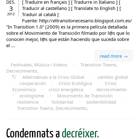
[ Traduire en français ] [ Tradurre in Italiano ] [
DES.
3
Traducir al castellano ] [ Translate to English ] [
Traduir al català ]
2012
Fuente: http://eltransitonecesario.blogspot.com.es/
“In Transition 1.0” (2009) es la primera película detallada
sobre el Movimiento de Transición filmado por l@s que lo
conocen mejor, l@s que están haciendo que suceda sobre
el ...
read more →
Festivales, Música i Videos
·
Transition Towns,
Decrecimiento,
Alternativas a la Crisis Global
·
cambio global
·
cooperación
·
Crisis Ecológica
·
Crisis
Económica
·
crisis energética
·
decrecimiento
·
ecologisme
·
Movimiento de Transición
·
resiliencia
·
Solidaritat
·
sostenibilidad
·
Transition Towns, Decrecimiento,
Condemnats a
decréixer.