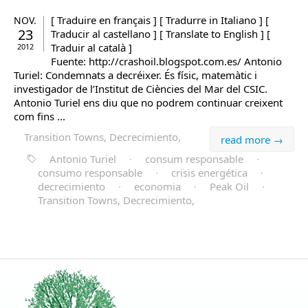
[ Traduire en français ] [ Tradurre in Italiano ] [
NOV.
23
Traducir al castellano ] [ Translate to English ] [
Traduir al català ]
2012
Fuente: http://crashoil.blogspot.com.es/ Antonio
Turiel: Condemnats a decréixer. És físic, matemàtic i
investigador de l’Institut de Ciències del Mar del CSIC.
Antonio Turiel ens diu que no podrem continuar creixent
com fins ...
Transition Towns, Decrecimiento,
read more →
Antonio Turiel
·
consum responsable
·
consumo responsable
·
crisis energética
·
decrecimiento
·
economia
·
Peak Oil
·
Transition Towns, Decrecimiento,