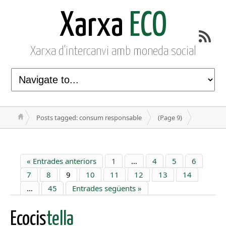
Xarxa
ECO
Xarxa d'intercanvi amb moneda social
Posts tagged: consum responsable
(Page 9)
« Entrades anteriors
1
…
4
5
6
7
8
9
10
11
12
13
14
…
45
Entrades següents »
Ecocis
tella