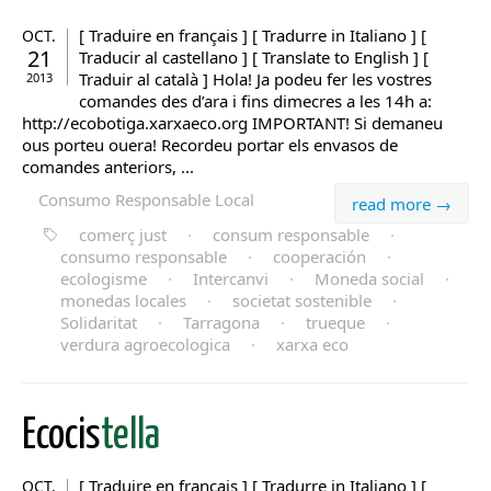
[ Traduire en français ] [ Tradurre in Italiano ] [
OCT.
21
Traducir al castellano ] [ Translate to English ] [
Traduir al català ] Hola! Ja podeu fer les vostres
2013
comandes des d’ara i fins dimecres a les 14h a:
http://ecobotiga.xarxaeco.org IMPORTANT! Si demaneu
ous porteu ouera! Recordeu portar els envasos de
comandes anteriors, ...
Consumo Responsable Local
read more →
comerç just
·
consum responsable
·
consumo responsable
·
cooperación
·
ecologisme
·
Intercanvi
·
Moneda social
·
monedas locales
·
societat sostenible
·
Solidaritat
·
Tarragona
·
trueque
·
verdura agroecologica
·
xarxa eco
Ecocis
tella
[ Traduire en français ] [ Tradurre in Italiano ] [
OCT.