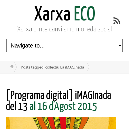
Xarxa
ECO
Xarxa d'intercanvi amb moneda social
Posts tagged: col·lectiu La iMAGInada
[Programa digital] iMAGInada
del 13
al 16 d’Agost 2015