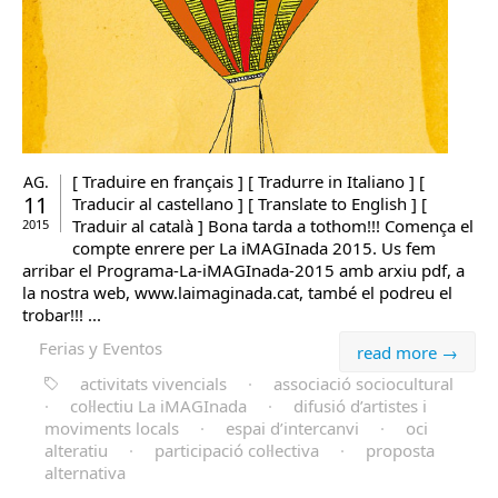
[ Traduire en français ] [ Tradurre in Italiano ] [
AG.
11
Traducir al castellano ] [ Translate to English ] [
Traduir al català ] Bona tarda a tothom!!! Comença el
2015
compte enrere per La iMAGInada 2015. Us fem
arribar el Programa-La-iMAGInada-2015 amb arxiu pdf, a
la nostra web, www.laimaginada.cat, també el podreu el
trobar!!! ...
Ferias y Eventos
read more →
activitats vivencials
·
associació sociocultural
·
col·lectiu La iMAGInada
·
difusió d’artistes i
moviments locals
·
espai d’intercanvi
·
oci
alteratiu
·
participació col·lectiva
·
proposta
alternativa