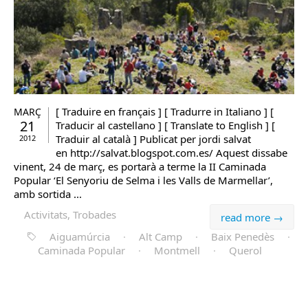
[ Traduire en français ] [ Tradurre in Italiano ] [
MARÇ
21
Traducir al castellano ] [ Translate to English ] [
Traduir al català ] Publicat per jordi salvat
2012
en http://salvat.blogspot.com.es/ Aquest dissabe
vinent, 24 de març, es portarà a terme la II Caminada
Popular ‘El Senyoriu de Selma i les Valls de Marmellar’,
amb sortida ...
Activitats, Trobades
read more →
Aiguamúrcia
·
Alt Camp
·
Baix Penedès
·
Caminada Popular
·
Montmell
·
Querol