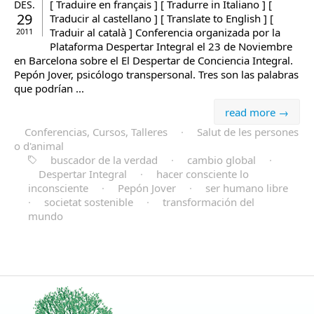
[ Traduire en français ] [ Tradurre in Italiano ] [
DES.
29
Traducir al castellano ] [ Translate to English ] [
Traduir al català ] Conferencia organizada por la
2011
Plataforma Despertar Integral el 23 de Noviembre
en Barcelona sobre el El Despertar de Conciencia Integral.
Pepón Jover, psicólogo transpersonal. Tres son las palabras
que podrían ...
read more →
Conferencias, Cursos, Talleres
·
Salut de les persones
o d'animal
buscador de la verdad
·
cambio global
·
Despertar Integral
·
hacer consciente lo
inconsciente
·
Pepón Jover
·
ser humano libre
·
societat sostenible
·
transformación del
mundo