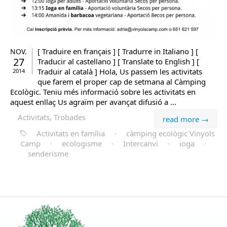
[ Traduire en français ] [ Tradurre in Italiano ] [
NOV.
27
Traducir al castellano ] [ Translate to English ] [
Traduir al català ] Hola, Us passem les activitats
2014
que farem el proper cap de setmana al Càmping
Ecològic. Teniu més informació sobre les activitats en
aquest enllaç Us agraïm per avançat difusió a ...
Activitats, Trobades
read more →
Activitats en família
·
càmping ecològic Vinyols
Camp
·
ecologisme
·
Intercanvi
·
ioga
·
senderisme