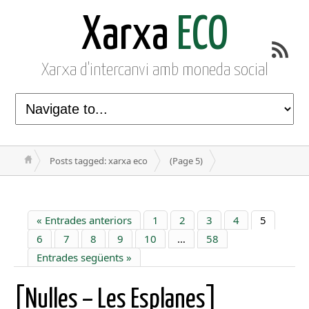
Xarxa
ECO
Xarxa d'intercanvi amb moneda social
Posts tagged: xarxa eco
(Page 5)
« Entrades anteriors
1
2
3
4
5
6
7
8
9
10
…
58
Entrades següents »
[Nulles – Les Esplanes]