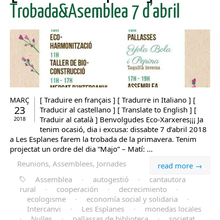
Trobada&Asemblea 7 d’abril
[ Traduire en français ] [ Tradurre in Italiano ] [
MARÇ
23
Traducir al castellano ] [ Translate to English ] [
Traduir al català ] Benvolgudes Eco-Xarxeres¡¡¡ Ja
2018
tenim ocasió, dia i excusa: dissabte 7 d’abril 2018
a Les Esplanes farem la trobada de la primavera. Tenim
projectat un ordre del dia “Majo” – Matí: ...
Reunions, Assemblees, Jornades
read more →
Assemblea
·
autogestió
·
cantautora
rural
·
cooperación
·
decrecimiento
·
ecologisme
·
economía social y solidaria
·
Intercanvi
·
Les Esplanes
·
monedas locales
·
Nulles
·
pallassas de biblioteca
·
societat