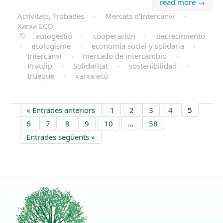
read more →
Activitats, Trobades
·
Mercats d'Intercanvi
·
Xarxa ECO
autogestió
·
cooperación
·
decrecimiento
·
ecologisme
·
economía social y solidaria
·
Intercanvi
·
mercado de intercambio
·
Pratdip
·
Solidaritat
·
sostenibilidad
·
trueque
·
xarxa eco
« Entrades anteriors
1
2
3
4
5
6
7
8
9
10
…
58
Entrades següents »