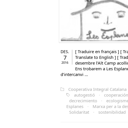
[ Traduire en français ] [ Tr
DES.
7
Translate to English ] [ Tr
desembre l’Alt Camp acolli
2016
Ens trobarem a Les Esplan
d’intercanvi ...
Cooperativa Integral Catalana
autogestió
·
cooperació
decrecimiento
·
ecologism
Esplanes
·
Marxa per a la des
Solidaritat
·
sostenibilidad