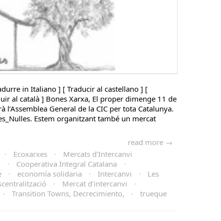
adurre in Italiano ] [ Traducir al castellano ] [
aduir al català ] Bones Xarxa, El proper dimenge 11 de
rà l’Assemblea General de la CIC per tota Catalunya.
es_Nulles. Estem organitzant també un mercat
read more →
·
Ecoxarxes
·
Mercats d'Intercanvi
n
·
Cooperativa Integral Catalana
·
e
·
economía solidaria
·
Intercanvi
·
Les
centralització
·
Mercat d'intercanvi
·
·
Transition Towns, Decrecimiento,
·
trueque