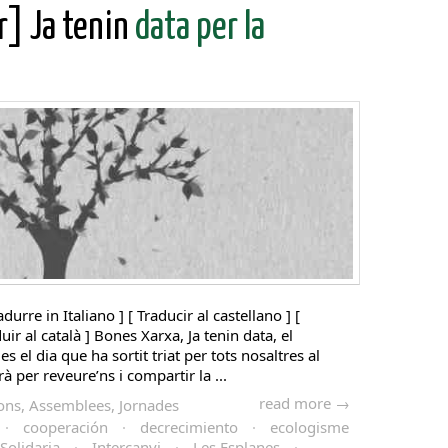
r] Ja tenin
data per la
adurre in Italiano ] [ Traducir al castellano ] [
duir al català ] Bones Xarxa, Ja tenin data, el
l dia que ha sortit triat per tots nosaltres al
 per reveure’ns i compartir la ...
read more →
ons, Assemblees, Jornades
·
cooperación
·
decrecimiento
·
ecologisme
Solidaria
·
Intercanvi
·
Les Esplanes
·