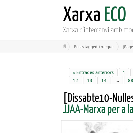
Xarxa
ECO
Xarxa d'intercanvi amb mo
Posts tagged: trueque
(Page
« Entrades anteriors
1
12
13
14
…
8
[Dissabte10-Nulles
JJAA-Marxa per a la