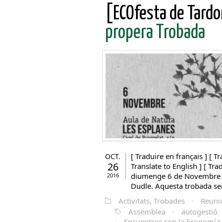
[ECOfesta de Tardo
propera Trobada
[ Traduire en français ] [ Tr
OCT.
26
Translate to English ] [ Tra
diumenge 6 de Novembre es e
2016
Dudle. Aquesta trobada serà
Activitats, Trobades
·
Reuni
Assemblea
·
autogestió
·
Encuentros con la Economía 