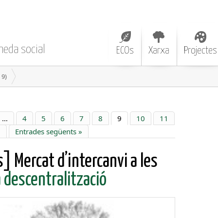
neda social
ECOs
Xarxa
Projectes
 9)
…
4
5
6
7
8
9
10
11
8
Entrades següents »
] Mercat d’intercanvi a les
 descentralització