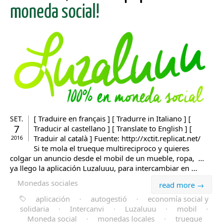
moneda social!
[ Traduire en français ] [ Tradurre in Italiano ] [
SET.
7
Traducir al castellano ] [ Translate to English ] [
Traduir al català ] Fuente: http://xctit.replicat.net/
2016
Si te mola el trueque multireciproco y quieres
colgar un anuncio desde el mobil de un mueble, ropa, …
ya llego la aplicación Luzaluuu, para intercambiar en ...
Monedas sociales
read more →
aplicación
·
autogestió
·
economía social y
solidaria
·
Intercanvi
·
Luzaluuu
·
mobil
·
Moneda social
·
monedas locales
·
trueque