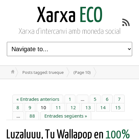
Xarxa
ECO
Xarxa d'intercanvi amb moneda social
Posts tagged: trueque
(Page 10)
« Entrades anteriors
1
…
5
6
7
8
9
10
11
12
13
14
15
…
88
Entrades següents »
Luzaluuu, Tu Wallapop en
100%