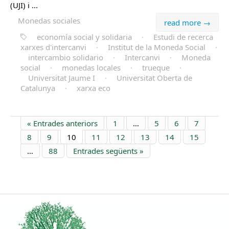
(UJI) i ...
Monedas sociales
read more →
economía social y solidaria
·
Estudi de recerca
xarxes d'intercanvi
·
Institut de la Moneda Social
·
intercambio solidario
·
Intercanvi
·
Moneda
social
·
monedas locales
·
trueque
·
Universitat Jaume I
·
Universitat Oberta de
Catalunya
·
xarxa eco
« Entrades anteriors
1
…
5
6
7
8
9
10
11
12
13
14
15
…
88
Entrades següents »