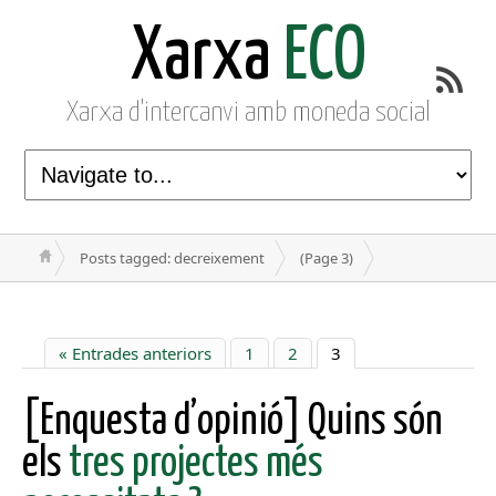
Xarxa
ECO
Xarxa d'intercanvi amb moneda social
Posts tagged: decreixement
(Page 3)
« Entrades anteriors
1
2
3
[Enquesta d’opinió] Quins són
els
tres projectes més