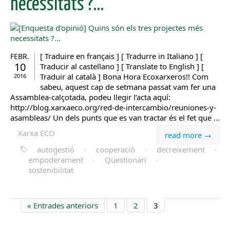
necessitats ?…
[ Traduire en français ] [ Tradurre in Italiano ] [
FEBR.
10
Traducir al castellano ] [ Translate to English ] [
Traduir al català ] Bona Hora Ecoxarxeros!! Com
2016
sabeu, aquest cap de setmana passat vam fer una
Assamblea-calçotada, podeu llegir l’acta aquí:
http://blog.xarxaeco.org/red-de-intercambio/reuniones-y-
asambleas/ Un dels punts que es van tractar és el fet que ...
Xarxa ECO
read more →
autogestió
·
cooperació
·
decreixement
·
empoderament
·
Qüestionari
·
sostenibilitat
« Entrades anteriors
1
2
3