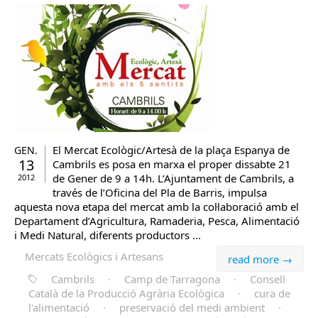
El Mercat Ecològic/Artesà de la plaça Espanya de
GEN.
13
Cambrils es posa en marxa el proper dissabte 21
de Gener de 9 a 14h. L’Ajuntament de Cambrils, a
2012
través de l’Oficina del Pla de Barris, impulsa
aquesta nova etapa del mercat amb la col·laboració amb el
Departament d’Agricultura, Ramaderia, Pesca, Alimentació
i Medi Natural, diferents productors ...
Mercats Ecològics i Artesans
read more →
Cambrils
·
Camp de Tarragona
·
Consell
Català de la Producció Agrària Ecològica
·
cura de
l'alimentació
·
preservació del medi ambient
·