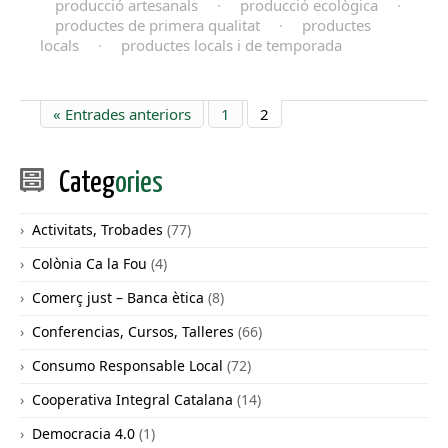
producció artesanals
·
producció ecològica
·
productes de primera qualitat
·
productes
locals
·
productes locals i de temporada
« Entrades anteriors
1
2
Categ
ories
Activitats, Trobades
(77)
Colònia Ca la Fou
(4)
Comerç just – Banca ètica
(8)
Conferencias, Cursos, Talleres
(66)
Consumo Responsable Local
(72)
Cooperativa Integral Catalana
(14)
Democracia 4.0
(1)